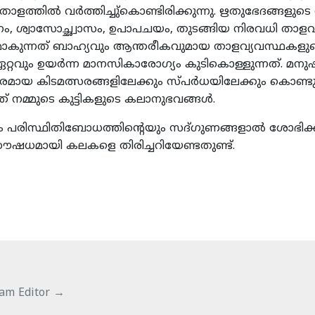
ളത്തില്‍ വര്‍ത്തിച്ചു്കൊണ്ടിരിക്കുന്നു. ഋതുഭേദങ്ങളു
ദനം, ശ്വാസോച്ഛ്വാസം, ഉപാപചയം, തുടങ്ങിയ നിരവധി താളവ
്ഥിരമാകുന്നത് ബാഹ്യവും ആന്തരീകവുമായ താളവ്യവസ്ഥ
ും ഉയര്‍ന്ന മാനസികാരോഗ്യം കുടികൊള്ളുന്നത്. മനുഷ്യ
യ കിടമത്സരങ്ങളിലേക്കും സ്പര്‍ധയിലേക്കും കൊണ്ടു
് നമ്മുടെ കുട്ടികളുടെ കലാനുഭവങ്ങള്‍.
 പരിസ്ഥിതിബോധത്തിന്‍റെയും സദ്ഗുണങ്ങളാല്‍ ശോഭിക്
ദ്ധൗഷധമായി കലകളെ തിരിച്ചറിയേണ്ടതുണ്ട്.
yam Editor
→