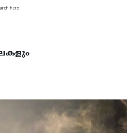
കലകളും