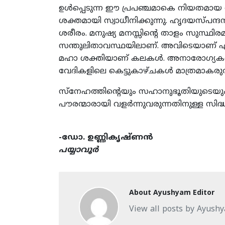
ഉള്‍പ്പെടുന്ന ഈ പ്രപഞ്ചമാകെ നിയതമായ താ
ശക്തമായി സ്വാധീനിക്കുന്നു. ഹൃദയസ്പന്
ശരീരം. മനുഷ്യ മനസ്സിന്‍റെ താളം സുസ
സന്തുലിതാവസ്ഥയിലാണ്. അവിടെയാണ് ഏറ്റവ
മഹാ ശക്തിയാണ് കലകള്‍. അനാരോഗ്യകരമാ
വേദികളിലെ കെട്ടുകാഴ്ചകള്‍ മാത്രമാകരുത
സ്നേഹത്തിന്‍റെയും സഹാനുഭൂതിയുടെയും
പൗരന്മാരായി വളര്‍ന്നുവരുന്നതിനുള്ള സി
-ഡോ. ഉണ്ണികൃഷ്ണന്‍
പയ്യാവൂര്‍
About Ayushyam Editor
View all posts by Ayush