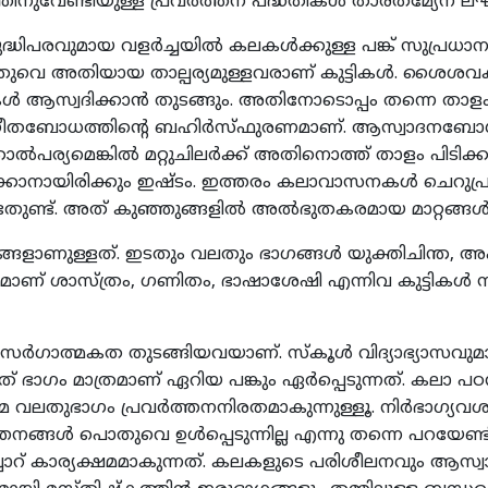
ുവേണ്ടിയുള്ള പ്രവര്‍ത്തന പദ്ധതികള്‍ താരതമ്യേന 
ധിപരവുമായ വളര്‍ച്ചയില്‍ കലകള്‍ക്കുള്ള പങ്ക് സുപ്രധ
െ അതിയായ താല്പര്യമുള്ളവരാണ് കുട്ടികള്‍. ശൈശവകാ
ട്ടികള്‍ ആസ്വദിക്കാന്‍ തുടങ്ങും. അതിനോടൊപ്പം തന്നെ ത
സംഗീതബോധത്തിന്‍റെ ബഹിര്‍സ്ഫുരണമാണ്. ആസ്വാദനബോധം
ാല്‍പര്യമെങ്കില്‍ മറ്റുചിലര്‍ക്ക് അതിനൊത്ത് താളം പിടിക്കു
െക്കാനായിരിക്കും ഇഷ്ടം. ഇത്തരം കലാവാസനകള്‍ ചെറുപ്രാ
ണ്ട്. അത് കുഞ്ഞുങ്ങളില്‍ അല്‍ഭുതകരമായ മാറ്റങ്ങള്‍ 
ഭാഗങ്ങളാണുള്ളത്. ഇടതും വലതും ഭാഗങ്ങള്‍ യുക്തിചിന്ത
മാണ് ശാസ്ത്രം, ഗണിതം, ഭാഷാശേഷി എന്നിവ കുട്ടികള്‍ സ്
ര്‍ഗാത്മകത തുടങ്ങിയവയാണ്. സ്കൂള്‍ വിദ്യാഭ്യാസവുമാ
ടത് ഭാഗം മാത്രമാണ് ഏറിയ പങ്കും ഏര്‍പ്പെടുന്നത്. കലാ 
െ വലതുഭാഗം പ്രവര്‍ത്തനനിരതമാകുന്നുള്ളൂ. നിര്‍ഭാഗ്യവശാ
തനങ്ങള്‍ പൊതുവെ ഉള്‍പ്പെടുന്നില്ല എന്നു തന്നെ പറയേണ്ട
ചോറ് കാര്യക്ഷമമാകുന്നത്. കലകളുടെ പരിശീലനവും ആസ്വാ