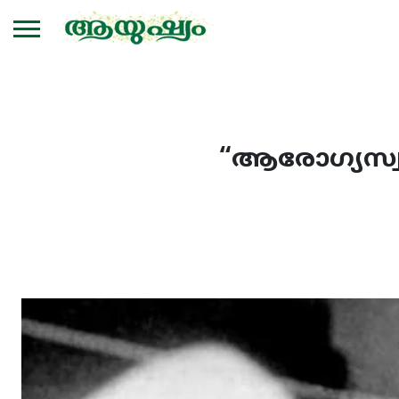
“ആരോഗ്യസ്വര