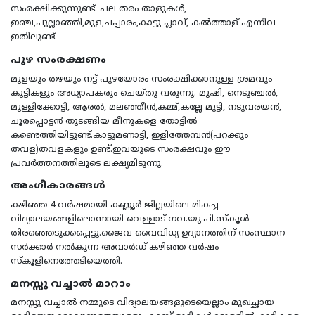
സംരക്ഷിക്കുന്നുണ്ട്. പല തരം താളുകള്‍,
ഇഞ്ച,പുല്ലാഞ്ഞി,മുള,ചപ്പാരം,കാട്ടു പ്ലാവ്, കല്‍ത്താള് എന്നിവ
ഇതിലുണ്ട്.
പുഴ സംരക്ഷണം
മുളയും തഴയും നട്ട് പുഴയോരം സംരക്ഷിക്കാനുള്ള ശ്രമവും
കുട്ടികളും അധ്യാപകരും ചെയ്തു വരുന്നു. മുഷി, നെടുഞ്ചല്‍,
മുള്ളിക്കോട്ടി, ആരല്‍, മലഞ്ഞീന്‍,കമ്മ്,കല്ലേ മുട്ടി, നടുവരയന്‍,
ചൂരപ്പൊട്ടന്‍ തുടങ്ങിയ മീനുകളെ തോട്ടില്‍
കണ്ടെത്തിയിട്ടുണ്ട്.കാട്ടുമണാട്ടി, ഇളിത്തേമ്പന്‍(പറക്കും
തവള)തവളകളും ഉണ്ട്.ഇവയുടെ സംരക്ഷവും ഈ
പ്രവര്‍ത്തനത്തിലൂടെ ലക്ഷ്യമിടുന്നു.
അംഗീകാരങ്ങള്‍
കഴിഞ്ഞ 4 വര്‍ഷമായി കണ്ണൂര്‍ ജില്ലയിലെ മികച്ച
വിദ്യാലയങ്ങളിലൊന്നായി വെള്ളാട് ഗവ.യു.പി.സ്കൂള്‍
തിരഞ്ഞെടുക്കപ്പെട്ടു.ജൈവ വൈവിധ്യ ഉദ്യാനത്തിന് സംസ്ഥാന
സര്‍ക്കാര്‍ നല്‍കുന്ന അവാര്‍ഡ് കഴിഞ്ഞ വര്‍ഷം
സ്കൂളിനെത്തേടിയെത്തി.
മനസ്സു വച്ചാല്‍ മാറാം
മനസ്സു വച്ചാല്‍ നമ്മുടെ വിദ്യാലയങ്ങളുടെയെല്ലാം മുഖച്ഛായ