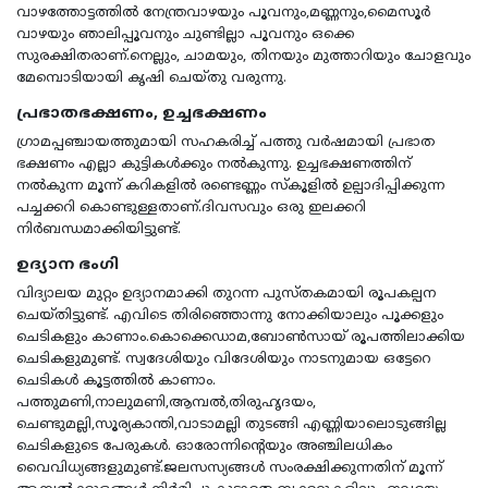
വാഴത്തോട്ടത്തില്‍ നേന്ത്രവാഴയും പൂവനും,മണ്ണനും,മൈസൂര്‍
വാഴയും ഞാലിപ്പൂവനും ചുണ്ടില്ലാ പൂവനും ഒക്കെ
സുരക്ഷിതരാണ്.നെല്ലും, ചാമയും, തിനയും മുത്താറിയും ചോളവും
മേമ്പൊടിയായി കൃഷി ചെയ്തു വരുന്നു.
പ്രഭാതഭക്ഷണം, ഉച്ചഭക്ഷണം
ഗ്രാമപ്പഞ്ചായത്തുമായി സഹകരിച്ച് പത്തു വര്‍ഷമായി പ്രഭാത
ഭക്ഷണം എല്ലാ കുട്ടികള്‍ക്കും നല്‍കുന്നു. ഉച്ചഭക്ഷണത്തിന്
നല്‍കുന്ന മൂന്ന് കറികളില്‍ രണ്ടെണ്ണം സ്കൂളില്‍ ഉല്പാദിപ്പിക്കുന്ന
പച്ചക്കറി കൊണ്ടുള്ളതാണ്.ദിവസവും ഒരു ഇലക്കറി
നിര്‍ബന്ധമാക്കിയിട്ടുണ്ട്.
ഉദ്യാന ഭംഗി
വിദ്യാലയ മുറ്റം ഉദ്യാനമാക്കി തുറന്ന പുസ്തകമായി രൂപകല്പന
ചെയ്തിട്ടുണ്ട്. എവിടെ തിരിഞ്ഞൊന്നു നോക്കിയാലും പൂക്കളും
ചെടികളും കാണാം.കൊക്കെഡാമ,ബോണ്‍സായ് രൂപത്തിലാക്കിയ
ചെടികളുമുണ്ട്. സ്വദേശിയും വിദേശിയും നാടനുമായ ഒട്ടേറെ
ചെടികള്‍ കൂട്ടത്തില്‍ കാണാം.
പത്തുമണി,നാലുമണി,ആമ്പല്‍,തിരുഹൃദയം,
ചെണ്ടുമല്ലി,സൂര്യകാന്തി,വാടാമല്ലി തുടങ്ങി എണ്ണിയാലൊടുങ്ങില്ല
ചെടികളുടെ പേരുകള്‍. ഓരോന്നിന്‍റെയും അഞ്ചിലധികം
വൈവിധ്യങ്ങളുമുണ്ട്.ജലസസ്യങ്ങള്‍ സംരക്ഷിക്കുന്നതിന് മൂന്ന്