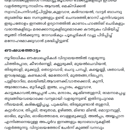
ആമ്പല്‍ക്കുളങ്ങള്‍ നിര്‍മിച്ചു.കൂടാതെ ബക്കറ്റുകളിലും ഇവയെ
വളര്‍ത്തുന്നു.നാലിനം ആമ്പല്‍, മെക്സിക്കന്‍
സ്വാഡ്,പെന്നിവര്‍ട്ട്,പിസ്റ്റിയ,കുളവാഴ, കരിമ്പായല്‍, വാട്ടര്‍ ബാംമ്പു
തുടങ്ങിയ ജല സസ്യങ്ങളും ഉണ്ട്. ചെമ്പരത്തി,റോസ് എന്നിവയുടെ
ഇരുപതോളം ഇനങ്ങള്‍ ഉദ്യാനത്തില്‍ കാണാം.ഹാങ്ങിങ് ചെടികളും
വരാന്തകളിലും മരക്കൊമ്പുകളിലുമൊക്കെ കൗതുകം വിരിയിച്ച്
തൂങ്ങി നില്‍ക്കുന്നു. റോഡരികും പൂച്ചെടികള്‍ വച്ചു പിടിപ്പിച്ച്
മനോഹരമാക്കുവാന്‍ ശ്രദ്ധിച്ചിട്ടുണ്ട്.
ഔഷധത്തോട്ടം
നൂറിലധികം ഔഷധച്ചെടികള്‍ വിദ്യാലയത്തില്‍ വളരുന്നു.
ചിത്തിരപ്പാല, കീഴാര്‍നെല്ലി, കല്ലുരുക്കി, മുയല്‍ചെവിയന്‍,
തിരുതാളി, മുക്കുറ്റി, തൊട്ടാവാടി, ചെറു പനച്ചി, കയ്യെണ്ണി, ശതാവരി,
ഈശ്വരമുല്ല, കണ്ടകാരി, മേന്തോന്നി, മുത്തങ്ങ,നിലപ്പന,
പുളിയാറില, മലയിഞ്ചി,ആവണക്ക്,വാതക്കൊടി, കുന്നി,
ആടലോടകം, മുറികൂട്ടി, ഇഞ്ച, ചപ്പാരം, കല്ലുവാഴ,
കാട്ടുകോവല്‍,അച്ചപ്പന്‍ പഴം, മന്ദാരം, കൃഷ്ണതുളസി, രാമനാമപ്പച്ച
തുടങ്ങിയവയൊക്കെ വന്യമായി വളരുന്നുണ്ട്. ഇതിനുപുറമെ
നീലയമരി, കരിങ്കണ്ണിപ്പച്ച, പുകയില, തിരുമുണ്ടാന്‍ തുളസി,
കറ്റാര്‍വാഴ, തിപ്പലി, തഴുതാമ, ഉഴിഞ്ഞ, മിണ്ടാ മിണ്ടി, മൊട്ടാമ്പുളി,
ഓരില, മൂവില, ഓരിലത്താമര, വെള്ളമുക്കുറ്റി, അല്‍പ്പം, അയ്യപ്പാന
എന്നിങ്ങനെയുള്ള അപൂര്‍വ ഇനങ്ങളും ഗ്രോബാഗുകളില്‍
വളര്‍ത്തുന്നു. വിദ്യാലയത്തോട് ചേര്‍ന്ന് കുഞ്ഞ് വനവും