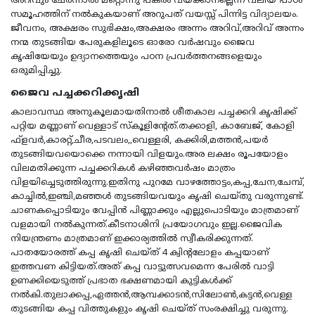
അറിവും ചേര്‍ന്നാല്‍ മറ്റൊന്നു പകരം വയ്ക്കാനല്ലെന്ന വലിയ പാഠം
സമൂഹത്തിന് നല്‍കുകയാണ് അറുപത് വയസ്സ് പിന്നിട്ട വിദ്യാലയം.
ജീവനം, അക്ഷരം സുഭിക്ഷം,അക്ഷരം അന്നം അറിവ്,അറിവ് അന്നം
നന്മ തുടങ്ങിയ പേരുകളിലൂടെ ഓരോ വര്‍ഷവും ജൈവ
കൃഷിയേയും ഉദ്യാനത്തെയും പഠന പ്രവര്‍ത്തനങ്ങളെയും
ഒരുമിപ്പിച്ചു.
ജൈവ പച്ചക്കറിക്കൃഷി
കാലാവസ്ഥ അനുകൂലമായതിനാല്‍ ശീതകാല പച്ചക്കറി കൃഷിക്ക്
പറ്റിയ മണ്ണാണ് വെള്ളാട് സ്കൂളിന്‍റേത്.തക്കാളി, കാബേജ്, കോളി
ഫ്ളവര്‍,കാരറ്റ്,ചീര,പടവലം,,വെള്ളരി, കക്കിരി,മത്തന്‍,പയര്‍
തുടങ്ങിയവയൊക്കെ നന്നായി വിളയും.അര ലക്ഷം രൂപയോളം
വിലമതിക്കുന്ന പച്ചക്കറികള്‍ കഴിഞ്ഞവര്‍ഷം മാത്രം
വിളയിച്ചെടുത്തിരുന്നു.ഇതിനു പുറമേ വാഴത്തോട്ടം,കപ്പ,ചേന,ചേമ്പ്,
കാച്ചില്‍,ഇഞ്ചി,മഞ്ഞള്‍ തുടങ്ങിയവയും കൃഷി ചെയ്തു വരുന്നുണ്ട്.
ചാണകപ്പൊടിയും വേപ്പിന്‍ പിണ്ണാക്കും എല്ലുപൊടിയും മാത്രമാണ്
വളമായി നല്‍കുന്നത്.കീടനാശിനി പ്രയോഗവും ഇല്ല.ജൈവിക
നിയന്ത്രണം മാത്രമാണ് ഇക്കാര്യത്തില്‍ സ്വീകരിക്കുന്നത്.
പാതയോരത്ത് കപ്പ കൃഷി ചെയ്ത് 4 ക്വിന്‍റലോളം കപ്പയാണ്
ഇത്തവണ കിട്ടിയത്.അത് കപ്പ വാട്ടുത്സവമെന്ന പേരില്‍ വാട്ടി
ഉണക്കിയെടുത്ത് പ്രഭാത ഭക്ഷണമായി കുട്ടികള്‍ക്ക്
നല്‍കി.തുലാക്കപ്പ,ഏത്തന്‍,ആമ്പക്കാടന്‍,സിലോണ്‍,കട്ടന്‍,വെള്ള
തുടങ്ങിയ കപ്പ വിത്തുകളും കൃഷി ചെയ്ത് സംരക്ഷിച്ചു വരുന്നു.